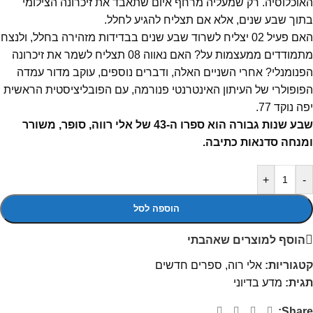
האוכלוסיה. רק שמעליה מרחף איום שתאבד את זיכרונה הצילומי
בתוך שבע שנים, אלא אם תצליח להגיע לחלל.
האם פעיל 02 יצליח לשרוד שבע שנים בבדידות מזהירה בחלל, ולנצח
מתמודדים ממעצמות על? האם נאווה 08 תצליח לשמר את זיכרונה
הפנומנלי? אחרי השניים האלה, ודברים נוספים, עוקב מדור עמדה
הפופולרי של העיתון האינטרנטי פנורמה, עם הפובליציסטית הראשית
יפה נוקד 77.
שבע שנות גבורה הוא ספרו ה-43 של אלי רווה, סופר, משורר
ומנחה סדנאות כתיבה.
+
-
הוספה לסל
הוסף למוצרים שאהבתי
קטגוריות:
אלי רוה
,
ספרים חדשים
תגית:
מדע בדיוני
Share: