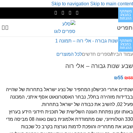
Skip to navigation
Skip to main content
משתתף
משתתף
משתתף
משתתף
משתתף
משתתף
משתתף
משתתף
במבצע
במבצע
במבצע
במבצע
במבצע
במבצע
במבצע
במבצע
ההנחות
ההנחות
ההנחות
ההנחות
ההנחות
ההנחות
ההנחות
ההנחות
תפריט
משתתף
במבצע
ההנחות
עמוד הבית
/
ספרים חדשים
לכל המוצרים
שבע שנות גבורה – אלי רוה
₪
55
₪
88
שנתיים אחרי הכישלון המחפיר של נציג ישראל בתחרות של שהייה
בבדידות מזהירה בחלל, נבחר האסטרונאוט אסף איתני, המכונה
פעיל 02, להשיב את כבודה של ישראל בתחרות.
באותו זמן נפתחת העונה השלישית של תוכנית חידוני הידע בערוץ
330 הטלוויזיוני, שם מתמודדת אלמונית בשם נאווה 08 מביסה מדי
שבוע את מתחריה והופכת לדמות נערצת בקרב כל שכבות