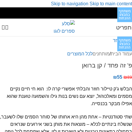
Skip to navigation
Skip to main content
משתתף
משתתף
משתתף
משתתף
משתתף
משתתף
משתתף
משתתף
במבצע
במבצע
במבצע
במבצע
במבצע
במבצע
במבצע
במבצע
ההנחות
ההנחות
ההנחות
ההנחות
ההנחות
ההנחות
ההנחות
ההנחות
תפריט
משתתף
במבצע
ההנחות
עמוד הבית
/
מותחנים
לכל המוצרים
פ' זה פחד / קן ברואן
₪
55
₪
89
הבלש ג'ק טיילור חוזר והבלתי אפשרי קרה לו: הוא חי חיים נקיים
מסמים ומאלכוהול, יוצא עם נשים בנות גילו והשמועה טוענת שהוא
אפילו מבקר בכנסייה.
שתי סטודנטיות – אחת מהן היא אחותו של סוחר הסמים שלו לשעבר,
שנשלח בינתיים לכלא – מוצאות את מותן בשני אירועים שנראים
בתחילה כתאונות טרגיות ולא קשורות זו לזו, אלא שמתחת לכל גופה