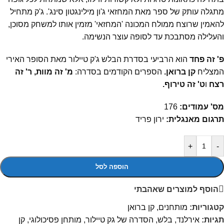
מתגלה עותק של ספר מאת המחזאי ג'ון מילינגטון סינג'. ג'ק מתחיל
להאמין שרוצח ממולח המכונה 'המחזאי' מזמין אותו למשחק מסוכן,
והעלילה מסתבכת עד לסופה עוצר הנשימה.
פ' זה פחד
הוא הרביעי בסדרת הבלש ג'ק טיילור מאת הסופר האירי
המצליח
קן ברואן.
הספרים הקודמים בסדרה:
מ' זה מוות
,
ר' זה
רצח
ו
ט' זה טירוף
.
מס' עמודים:
176
תרגום מאנגלית:
ירון פריד
+
-
הוספה לסל
הוסף למוצרים שאהבתי
קטגוריות:
מותחנים
,
קן ברואן
תגיות:
אירלנד
,
בלש
,
הסדרה של גק טיילור
,
מותחן פסיכולוגי
,
קן