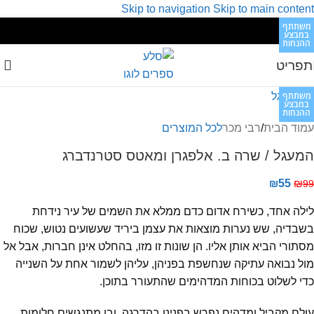
Skip to navigation
Skip to main content
משתתף
משתתף
משתתף
משתתף
משתתף
משתתף
משתתף
משתתף
במבצע
במבצע
במבצע
במבצע
במבצע
במבצע
במבצע
במבצע
ההנחות
ההנחות
ההנחות
ההנחות
ההנחות
ההנחות
ההנחות
ההנחות
תפריט
משתתף
במבצע
ההנחות
עמוד הבית
/
רבי מכר
לכל המוצרים
המעגל / שרה ב. אלפגרן ומאטס סטרנדברג
₪
55
₪
99
לילה אחד, כשירח אדום כדם ממלא את השמים של עיר נידחת
בשבדיה, שש נערות מוצאות את עצמן ביריד שעשועים נטוש, שכוח
מסתורי הביא אותן אליו. הן שונות זו מזו, בהחלט אינן חברות, אבל אל
מול נבואה עתיקה שנחשפת בפניהן, עליהן לשמור אחת על השנייה
כדי לשלוט בכוחות המדהימים שהתעורר בתוכן.
עולם מקביל ומדהים נפרש בפנינו בהדרגה, ובו מתנגשים חלומות