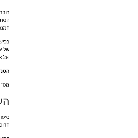
רוברט
הסתיר
המנהג
בכיש
של ימ
ועל 
הסנד
מס' 
הש
סיפו
הדופ