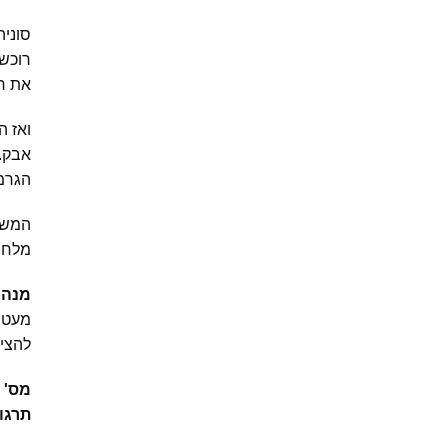
סוניה
רוכשי
את ח
ואז ה
אבק. 
הגרמני 
המשט
מלחמ
מנהר
מעטי
להציל
מס' 
תרגו