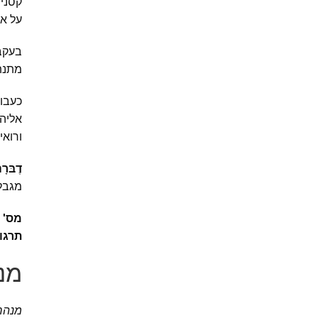
קסני
על או
בעקבו
מתנת
כעבור
אליה 
ורואי
דֶבּרָ
מגבלו
מס' 
תרגו
מנ
מנהר