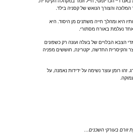
נדריי הכריזמטי, חייל וזמר במקהלה הקיסרית.
המלוכה והצורך הנואש של קסניה בילד.
ו היא ומהלך חייה משתנים מן היסוד. היא
אחד נעלמת באורח מסתורי.
די הצבא הבלויים של בעלה ועונה רק כשפונים
צר והקיסרית החדשה, יקטרינה, חוששים מפניה
הו רומן עוצר נשימה על ידידות נאמנה, על
מוקה.
ת זורם בעורקי השכנים…