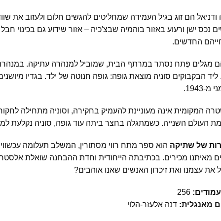
 ודניאל הם זוג בגיל העמידה שמחליטים להגשים חלום ולעזוב את שווד
ם נכס ישן ורעוע באזור בוהמיה שבצ'כיה – אזור שידוע גם בכינוי חבל
ייהם החדשים.
ם מגלים פֶּתח נסתר במרתף הבית, שמוביל למנהרה עתיקה. במנהרה 
ליד הבקבוקים סוניה מוצאת גופה: גופה חנוטה של ילד. בגדיו מיושנים
מ-1943.
רה המקומית אינה מעוניינת להעמיק בחקירה, וסוניה מתחילה לחקו
ת העולם השנייה. כשמתגלה בחצר ביתה עוד גופה, סוניה נקלעת ל
ות של שתיקה
הוא ספר מתח רווי מסתורין, המשלב תעלומה עכשווי
ם מאיתנו מכירים. בכתיבתה הייחודית וחדת ההבחנה שואלת אלסטרד
 את עצמנו ואת זיכרון האנשים שאנו אוהבים?
עמודים:
256
ם מאנגלית:
דנה אלעזר-הלוי