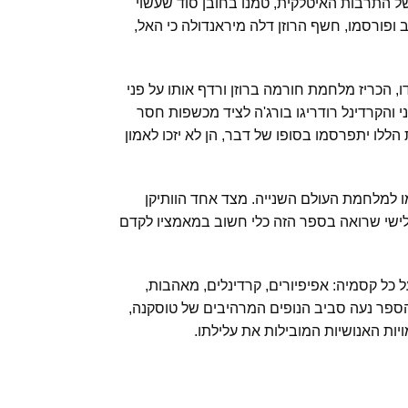
ב של התרבות האיטלקית, טמנו בחובן סוד שעשוי
ריה. בתיזות הללו, שנלוו אל 900 התיזות שכתב ופורסמו, חשף הרוזן דלה מיראנדולה כי האל,
, הכריז מלחמת חורמה ברוזן ורדף אותו על פני
יני והקרדינל רודריגו בורג'ה לציד מכשפות חסר
ללו יתפרסמו בסופו של דבר, הן לא יזכו לאמון
ו למלחמת העולם השנייה. מצד אחד הוותיקן
לישי שרואה בספר הזה כלי חשוב במאמציו לקדם
כל קסמיה: אפיפיורים, קרדינלים, מאהבות,
הספר נעה סביב הנופים המרהיבים של טוסקנה,
ות האנושיות המובילות את עלילתו.