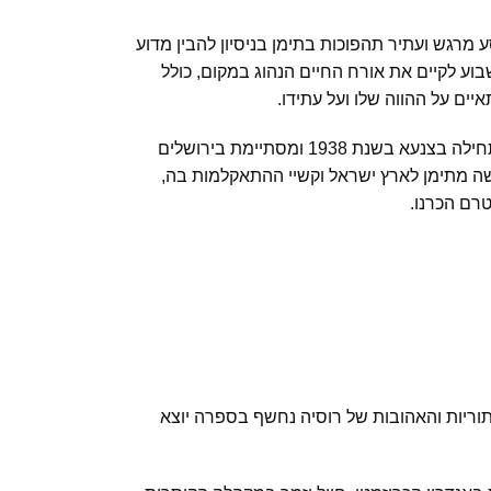
 מרגש ועתיר תהפוכות בתימן בניסיון להבין מדוע
וע לקיים את אורח החיים הנהוג במקום, כולל
ים על ההווה שלו ועל עתידו.
עבר והווה ליצירה ספרותית יוצאת דופן, שמתחילה בצנעא בשנת 1938 ומסתיימת בירושלים
קשה מתימן לארץ ישראל וקשיי ההתאקלמות בה,
רם הכרנו.
וריות והאהובות של רוסיה נחשף בספרה יוצא