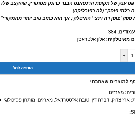
פס ענק של תקופת הרנסאנס הבנוי כרומן מסתורין, שהקצב שלו ה
 בלתי פוסק" (לה רפובליקה)
ספק 'צופן דה וינצי' האיטלקי, אך הוא כתוב טוב יותר מהמקורי" (
עמודים:
384
ם מאיטלקית:
אלון אלטראסן
+
הוספה לסל
ף למוצרים שאהבתי
ריה:
מארזים
:
ארז צדוק
,
דברה דין
,
טובה אלסטרדאל
,
מארזים
,
מותחן פסיכולוגי
,
ס
S