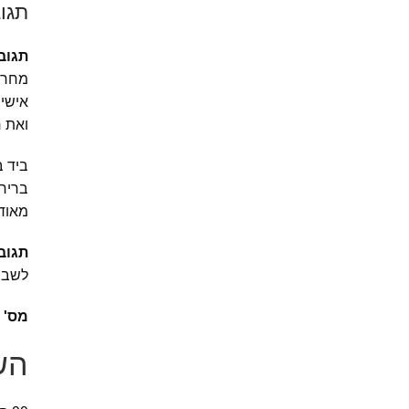
תגו
תגוב
מחריד
אישים
ואת 
ביד ב
בריחה
מאוד 
תגוב
לשבחי
מס' 
הש