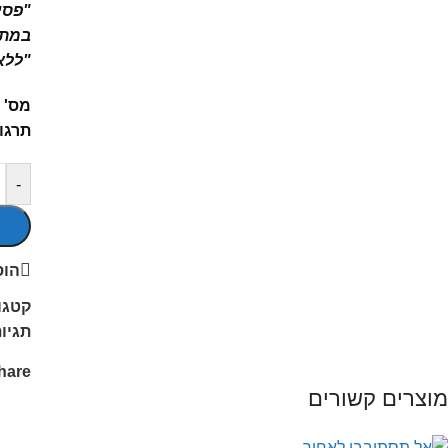
"פסי
במתח
"ללא 
מס' 
תרגו
-
הוס
קטגו
תגיות
hare:
מוצרים קשורים