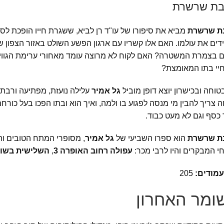
בת שרשרת
ת שרשרת
מביא את סיפורו של עו"ד רן לביא, ששגרת חייו הופכת לס
ים את עולמו. האם אלו קשריו עם ארגון הפשע השולט באזור הצפון 
 בצמרת המשטרה? האם לקוח לא מרוצה עומד מאחורי ערימת הגוויות
חיי בתו המאומצת?
טוחה ובכישרון יוצא דופן מוביל
גל אמיר
עלילה נועזת, מפתיעה ורבת 
 צריך להבין מי מנסה לפגוע בו ולמה, ואיך הוא ובתו הפכו בעל כו
כסף וגם לא מעט כבוד.
ת שרשרת
הוא ספרו השביעי של
גל אמיר
, מסופרי המתח הטובים והמ
 המבקרים והיו לרבי מכר:
עפולה רחוב האופרה 3
,
השלישית בשור
עמודים:
205
ומר האחרון