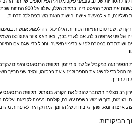
 התיזות הסודיות שכתב ג'ובאני פיקו, מגדולי הפילוסופים של תור הזה
היה לשנות את מהלך ההיסטו
ת העליונה, הוא למעשה אישה והישות הזאת משותפת לכל הדתות.
קודש, שפרסום התיזות הסודיות הללו יכול היה לפגוע אנושות במעמדו
ה ועל פני אירופה כולה. אם לא די בכך, יצאו האפיפיור אינוצ'נצו השמ
 ושותת דם במטרה לפגוע בדימוי האישה, והכול כדי שגם אם התיזות ה
ר.
 הספר נעה במקביל על שני צירי זמן: תקופת הרנסאנס והימים שקדמ
 הכול כדי להשיג את הספר ולמנוע את פרסומו, ומצד שני הרייך הש
רת הרייך.
ון רב מצליח המחבר להוביל את הקורא בנפתולי תקופת הרנסאנס על 
 ומזימות, תוך שימוש בשפה עשירה, קולחת ונעימה לקריאה. עלילת 
ה, ארצו ורומא, שהן הגיבורות של הרומן המרתק הזה לא פחות מהדמוי
ך הביקורות: