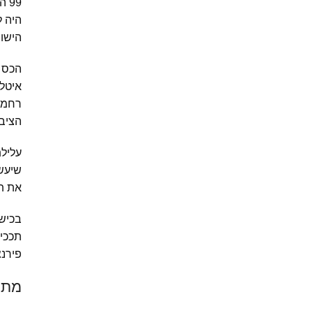
99
הישו
הכס ה
איטלי
רחמים
הציבו
עלילת
שיעשה
את תו
בכישר
תככים
פירנצ
מתו