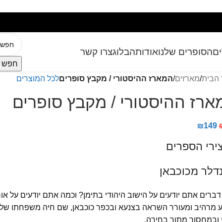
ם
הסופרים שלנו
אודות
הבלוג
צרו קשר
חפש מ
 הבית
/
מארזים
/
המארז ההיסטורי / מקבץ סופרים
לכל המוצרים
ארז ההיסטורי / מקבץ סופרים
₪
149
ירי הספרים
דלר מכוכבאן
ברים אתם יודעים על הישוב היהודי בתימן? וכמה אתם יודעים על א
מרהיב ומעורר השראה בצנעא ובכפר כוכבאן, שם חיה משפחתו של רובר
 ובמחסור מתוך בחירה.