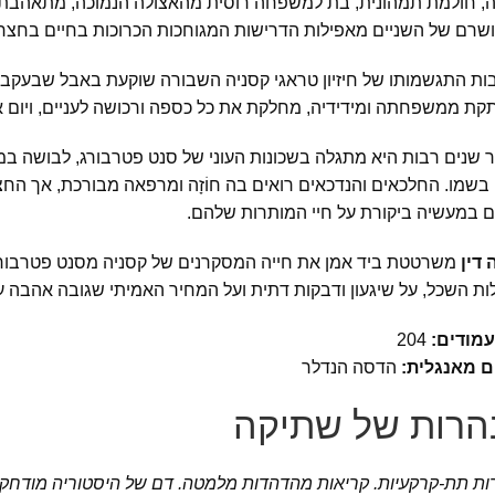
ה, חולמת תמהונית, בת למשפחה רוסית מהאצולה הנמוכה, מתאהבת בא
שרם של השניים מאפילות הדרישות המגוחכות הכרוכות בחיים בחצר 
ת התגשמותו של חיזיון טראגי קסניה השבורה שוקעת באבל שבעקבותי
קת ממשפחתה ומידידיה, מחלקת את כל כספה ורכושה לעניים, ויום 
 שנים רבות היא מתגלה בשכונות העוני של סנט פטרבורג, לבושה במ
בשמו. החלכאים והנדכאים רואים בה חוֹזָה ומרפאה מבורכת, אך הח
ם במעשיה ביקורת על חיי המותרות שלהם.
ה דין
משרטטת ביד אמן את חייה המסקרנים של קסניה מסנט פטרבורג. ז
ת השכל, על שיגעון ודבקות דתית ועל המחיר האמיתי שגובה אהבה ע
עמודים:
204
ם מאנגלית:
הדסה הנדלר
הרות של שתיקה
ות תת-קרקעיות. קריאות מהדהדות מלמטה. דם של היסטוריה מודחק