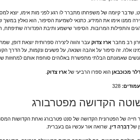
, שדבר קיומה של משפחתו מתברר לו רגע לפני מות אימו, יוצא למסע
ה ממנו אימו את המידע. כתנאי לשמיעת הסיפור, הוא נאלץ במשך שב
ים והתפילות המרובות. הסיפור שישמע ותיבת הפנדורה שתיפתח, תאי
רון רב מחבר
ארז צדוק
ינו אלה. זה סיפור על אהבה ושנאה, על פשעים ונקמות, על הדרך ה
אנשים שאמונתם הבלתי מתפשרת באלוהים סוחפת אותם למחוזות שט
לר מכוכבאן
הוא ספרו הרביעי של
ארז צדוק
.
עמודים:
328
וטה הקדושה מפטרבורג
ר חייה של הפטרונית הקדושה של סנט פטרבורג ואחת הקדושות המסת
ן של
דֶבּרָה דין
, שרואה אור עכשיו גם בעברית.