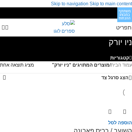
Skip to navigation
Skip to main content
משתתף
במבצע
ההנחות
תפריט
ניו יורק
קטגוריות
עמוד הבית
/
מוצרים המתויגים “ניו יורק”
מציג תוצאה אחת
הצג סרגל צד
הוספה לסל
השוער / כריס פאבונה