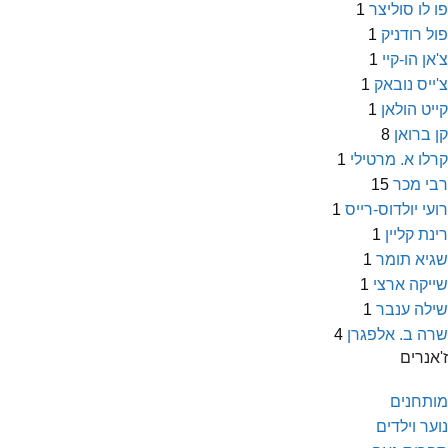
פו לו סוליצר
1
פול רודניק
1
צ'אן הו-קיי
1
צ'ייס נובאק
1
קייט הולאן
1
קן ברואן
8
קרלו א. מרטילי
1
רבי מכר
15
רועי יולדוס-רייס
1
רינת קליין
1
שגיא תומר
1
שייקה ארצי
1
שילה ענבר
1
שרה ב. אלפגרן
4
ז'אנרים
מותחנים
נוער וילדים