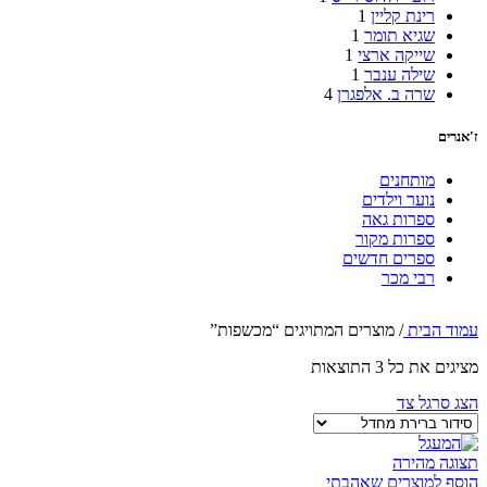
רינת קליין
1
שגיא תומר
1
שייקה ארצי
1
שילה ענבר
1
שרה ב. אלפגרן
4
ז'אנרים
מותחנים
נוער וילדים
ספרות גאה
ספרות מקור
ספרים חדשים
רבי מכר
עמוד הבית
/
מוצרים המתויגים “מכשפות”
מציגים את כל ⁦3⁩ התוצאות
הצג סרגל צד
תצוגה מהירה
הוסף למוצרים שאהבתי