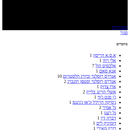
מכשפות
קטגוריות
סגור
מחברים
א.ס.א הריסון
1
אלי רוה
1
אלכסיס הול
7
אנא סאם
1
אנדרס רוסלנד וביורג הלסטרום
10
אנדרס רוסלנד וסטפן תונברג
2
ארז צדוק
1
אשלי הרינג בלייק
2
גֶ'ן סנט ג'וּד
1
ג'סיקה הרת'ל וג'אז ג'נינגס
1
גל אמיר
2
גל רענן
1
דברה דין
1
דומיניק לים
1
דורון מאירי
1