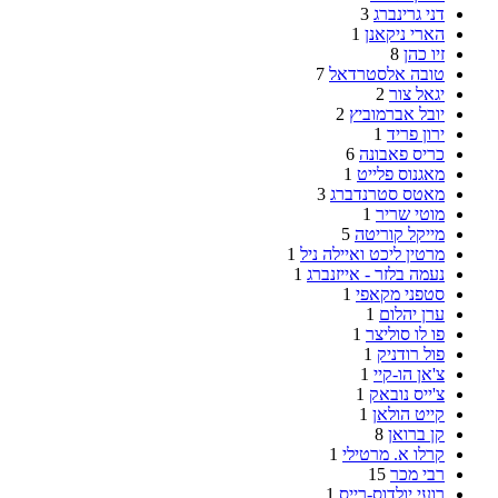
דני גרינברג
3
הארי ניקאנן
1
זיו כהן
8
טובה אלסטרדאל
7
יגאל צור
2
יובל אברמוביץ
2
ירון פריד
1
כריס פאבונה
6
מאגנוס פלייט
1
מאטס סטרנדברג
3
מוטי שריר
1
מייקל קוריטה
5
מרטין ליכט ואיילה ניל
1
נעמה בלזר - אייזנברג
1
סטפני מקאפי
1
ערן יהלום
1
פו לו סוליצר
1
פול רודניק
1
צ'אן הו-קיי
1
צ'ייס נובאק
1
קייט הולאן
1
קן ברואן
8
קרלו א. מרטילי
1
רבי מכר
15
רועי יולדוס-רייס
1