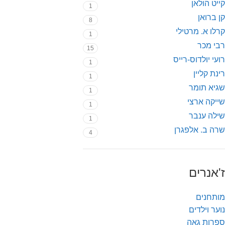
קייט הולאן
1
קן ברואן
8
קרלו א. מרטילי
1
רבי מכר
15
רועי יולדוס-רייס
1
רינת קליין
1
שגיא תומר
1
שייקה ארצי
1
שילה ענבר
1
שרה ב. אלפגרן
4
ז'אנרים
מותחנים
נוער וילדים
ספרות גאה