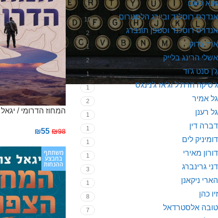
אנא סאם
1
אנדרס רוסלנד וביורג הלסטרום
10
אנדרס רוסלנד וסטפן תונברג
2
ארז צדוק
1
אשלי הרינג בלייק
2
גֶ'ן סנט ג'וּד
1
ג'סיקה הרת'ל וג'אז ג'נינגס
1
גל אמיר
2
המחוז הדרומי / יגאל 
גל רענן
1
דברה דין
1
₪
55
₪
98
דומיניק לים
1
משתתף
דורון מאירי
1
במבצע
ההנחות
דני גרינברג
3
הארי ניקאנן
1
זיו כהן
8
טובה אלסטרדאל
7