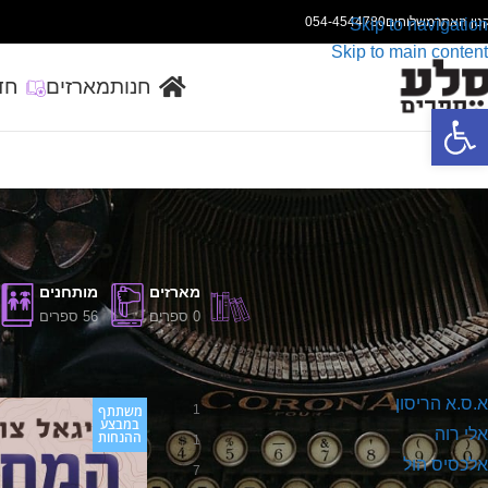
נון האתר
משלוחים
054-4544780
Skip to navigation
Skip to main content
חנות
מארזים
חד
פתח סרגל נגישות
מארזים
מותחנים
0 ספרים
56 ספרים
מחברים
עמוד הבית
/
מוצרים ה
א.ס.א הריסון
1
משתתף
במבצע
אלי רוה
ההנחות
1
אלכסיס הול
7