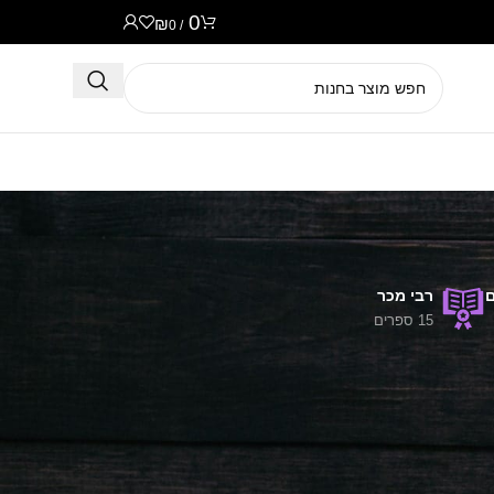
0
₪
0
/
ם
רבי מכר
15 ספרים
24
18