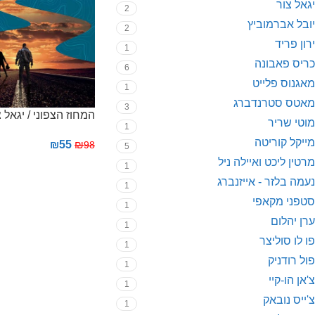
יגאל צור
2
יובל אברמוביץ
2
ירון פריד
1
כריס פאבונה
6
מאגנוס פלייט
1
מאטס סטרנדברג
3
המחוז הצפוני / יגאל צ
מוטי שריר
1
מייקל קוריטה
₪
55
₪
98
5
מרטין ליכט ואיילה ניל
1
נעמה בלזר - אייזנברג
1
סטפני מקאפי
1
ערן יהלום
1
פו לו סוליצר
1
פול רודניק
1
צ'אן הו-קיי
1
צ'ייס נובאק
1