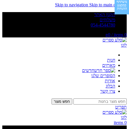
משתתף
Skip to navigation
Skip to main content
במבצע
ההנחות
תקנון האתר
משלוחים
054-4544780
0
/
items
0
₪
חנות
מארזים
חדשים
הסופרים שלנו
אודות
הבלוג
צרו קשר
חפש מוצר
תפריט
items
0