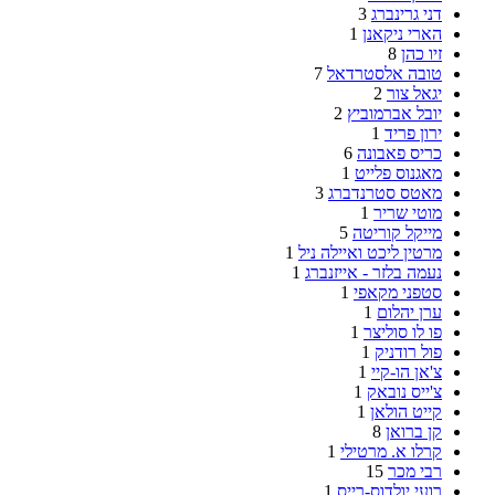
דני גרינברג
3
הארי ניקאנן
1
זיו כהן
8
טובה אלסטרדאל
7
יגאל צור
2
יובל אברמוביץ
2
ירון פריד
1
כריס פאבונה
6
מאגנוס פלייט
1
מאטס סטרנדברג
3
מוטי שריר
1
מייקל קוריטה
5
מרטין ליכט ואיילה ניל
1
נעמה בלזר - אייזנברג
1
סטפני מקאפי
1
ערן יהלום
1
פו לו סוליצר
1
פול רודניק
1
צ'אן הו-קיי
1
צ'ייס נובאק
1
קייט הולאן
1
קן ברואן
8
קרלו א. מרטילי
1
רבי מכר
15
רועי יולדוס-רייס
1