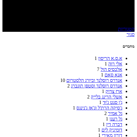
אלימות במשפחה
קטגוריות
סגור
מחברים
א.ס.א הריסון
1
אלי רוה
1
אלכסיס הול
7
אנא סאם
1
אנדרס רוסלנד וביורג הלסטרום
10
אנדרס רוסלנד וסטפן תונברג
2
ארז צדוק
1
אשלי הרינג בלייק
2
גֶ'ן סנט ג'וּד
1
ג'סיקה הרת'ל וג'אז ג'נינגס
1
גל אמיר
2
גל רענן
1
דברה דין
1
דומיניק לים
1
דורון מאירי
1