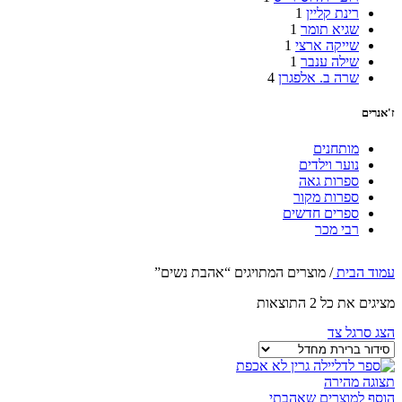
רינת קליין
1
שגיא תומר
1
שייקה ארצי
1
שילה ענבר
1
שרה ב. אלפגרן
4
ז'אנרים
מותחנים
נוער וילדים
ספרות גאה
ספרות מקור
ספרים חדשים
רבי מכר
עמוד הבית
/
מוצרים המתויגים “אהבת נשים”
מציגים את כל ⁦2⁩ התוצאות
הצג סרגל צד
תצוגה מהירה
הוסף למוצרים שאהבתי