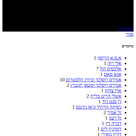
אהבת נשים
קטגוריות
סגור
מחברים
א.ס.א הריסון
1
אלי רוה
1
אלכסיס הול
7
אנא סאם
1
אנדרס רוסלנד וביורג הלסטרום
10
אנדרס רוסלנד וסטפן תונברג
2
ארז צדוק
1
אשלי הרינג בלייק
2
גֶ'ן סנט ג'וּד
1
ג'סיקה הרת'ל וג'אז ג'נינגס
1
גל אמיר
2
גל רענן
1
דברה דין
1
דומיניק לים
1
דורון מאירי
1