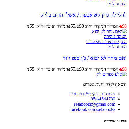
הוספה לסל
לדליילה גרין לא אכפת / אשלי הרינג בלייק
98
המחיר המקורי היה: ₪98.
55
המחיר הנוכחי הוא: ₪55.
₪
₪
תצוגה מהירה
הוסף למוצרים שאהבתי
הוספה לסל
ואם מחר לא יבוא / גֶ'ן סנט ג'וּד
98
המחיר המקורי היה: ₪98.
55
המחיר הנוכחי הוא: ₪55.
₪
₪
הוצאה לאור וחנות ספרים
טשרניחובסקי 59, תל אביב
054-4544780
selabooks@gmail.com
facebook.com/selabooks
פוסטים אחרונים