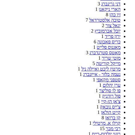
דני גרינברג
3
הארי ניקאנן
1
זיו כהן
8
טובה אלסטרדאל
7
יגאל צור
2
יובל אברמוביץ
2
ירון פריד
1
כריס פאבונה
6
מאגנוס פלייט
1
מאטס סטרנדברג
3
מוטי שריר
1
מייקל קוריטה
5
מרטין ליכט ואיילה ניל
1
נעמה בלזר - אייזנברג
1
סטפני מקאפי
1
ערן יהלום
1
פו לו סוליצר
1
פול רודניק
1
צ'אן הו-קיי
1
צ'ייס נובאק
1
קייט הולאן
1
קן ברואן
8
קרלו א. מרטילי
1
רבי מכר
15
רועי יולדוס-רייס
1