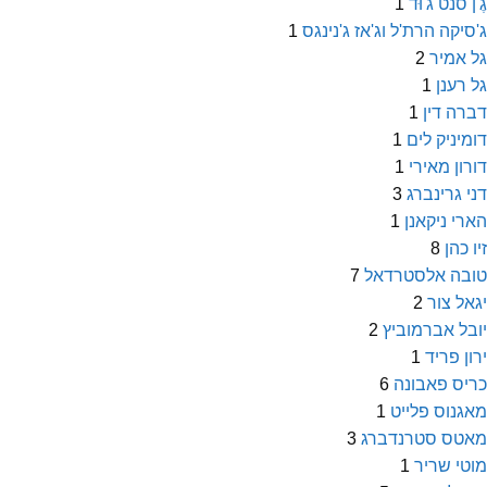
גֶ'ן סנט ג'וּד
1
ג'סיקה הרת'ל וג'אז ג'נינגס
1
גל אמיר
2
גל רענן
1
דברה דין
1
דומיניק לים
1
דורון מאירי
1
דני גרינברג
3
הארי ניקאנן
1
זיו כהן
8
טובה אלסטרדאל
7
יגאל צור
2
יובל אברמוביץ
2
ירון פריד
1
כריס פאבונה
6
מאגנוס פלייט
1
מאטס סטרנדברג
3
מוטי שריר
1