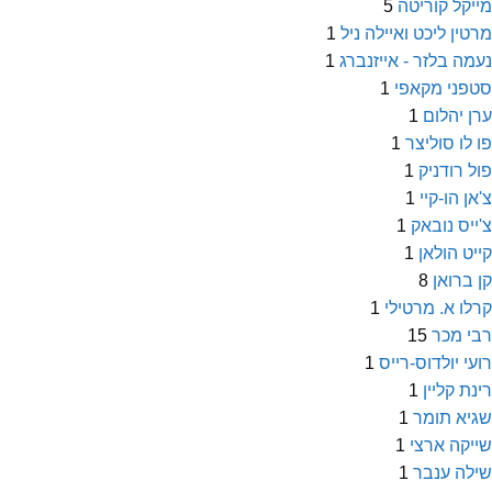
מייקל קוריטה
5
מרטין ליכט ואיילה ניל
1
נעמה בלזר - אייזנברג
1
סטפני מקאפי
1
ערן יהלום
1
פו לו סוליצר
1
פול רודניק
1
צ'אן הו-קיי
1
צ'ייס נובאק
1
קייט הולאן
1
קן ברואן
8
קרלו א. מרטילי
1
רבי מכר
15
רועי יולדוס-רייס
1
רינת קליין
1
שגיא תומר
1
שייקה ארצי
1
שילה ענבר
1