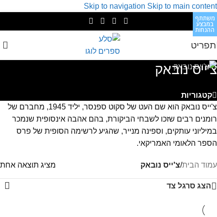
Skip to navigation
Skip to main content
משתתף
במבצע
ההנחות
תפריט
צ'ייס נובאק
קטגוריות
צ'ייס נובאק הוא שם העט של סקוט ספנסר, יליד 1945, מחברם של
רומנים רבים שזכו לשבחי הביקורת, בהם אהבה אינסופית שנמכר
במיליוני עותקים, וספינה מנייר, שהגיע לרשימה הסופית של פרס
הספר הלאומי האמריקאי.
עמוד הבית
/
צ'ייס נובאק
מציג תוצאה אחת
הצג סרגל צד