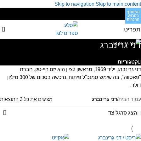
Skip to navigation
Skip to main content
משתתף
משתתף
משתתף
במבצע
במבצע
במבצע
ההנחות
ההנחות
ההנחות
תפריט
דני גרינברג
קטגוריות
דני גרינברג, יליד 1969, מראשון לציון הוא יזם היי-טק. חברת
"פאסווה", בה שימש סמנכ"ל פיתוח, נרכשה בסכום של 300 מיליון
דולר.
עמוד הבית
/
דני גרינברג
מציגים את כל ⁦3⁩ התוצאות
הצג סרגל צד