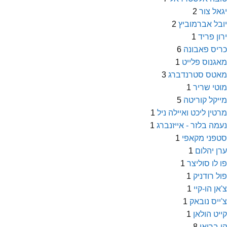
יגאל צור
2
יובל אברמוביץ
2
ירון פריד
1
כריס פאבונה
6
מאגנוס פלייט
1
מאטס סטרנדברג
3
מוטי שריר
1
מייקל קוריטה
5
מרטין ליכט ואיילה ניל
1
נעמה בלזר - אייזנברג
1
סטפני מקאפי
1
ערן יהלום
1
פו לו סוליצר
1
פול רודניק
1
צ'אן הו-קיי
1
צ'ייס נובאק
1
קייט הולאן
1
קן ברואן
8