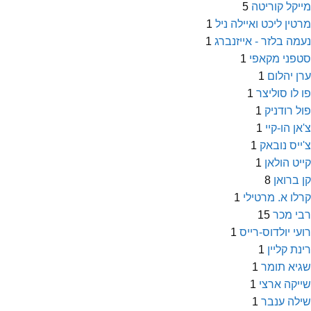
מייקל קוריטה
5
מרטין ליכט ואיילה ניל
1
נעמה בלזר - אייזנברג
1
סטפני מקאפי
1
ערן יהלום
1
פו לו סוליצר
1
פול רודניק
1
צ'אן הו-קיי
1
צ'ייס נובאק
1
קייט הולאן
1
קן ברואן
8
קרלו א. מרטילי
1
רבי מכר
15
רועי יולדוס-רייס
1
רינת קליין
1
שגיא תומר
1
שייקה ארצי
1
שילה ענבר
1