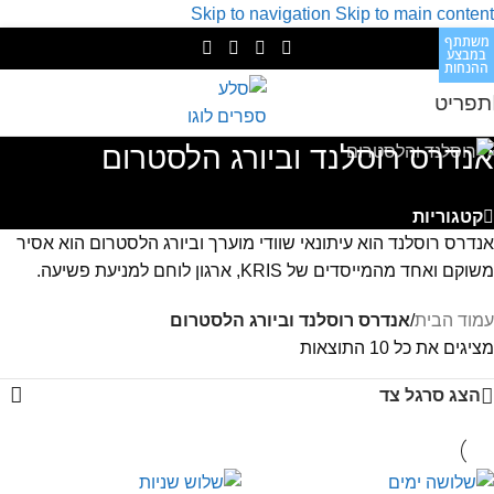
Skip to navigation
Skip to main content
משתתף
משתתף
משתתף
משתתף
משתתף
משתתף
משתתף
משתתף
משתתף
משתתף
במבצע
במבצע
במבצע
במבצע
במבצע
במבצע
במבצע
במבצע
במבצע
במבצע
ההנחות
ההנחות
ההנחות
ההנחות
ההנחות
ההנחות
ההנחות
ההנחות
ההנחות
ההנחות
תפריט
אנדרס רוסלנד וביורג הלסטרום
קטגוריות
אנדרס רוסלנד הוא עיתונאי שוודי מוערך וביורג הלסטרום הוא אסיר
משוקם ואחד מהמייסדים של KRIS, ארגון לוחם למניעת פשיעה.
עמוד הבית
/
אנדרס רוסלנד וביורג הלסטרום
מציגים את כל ⁦10⁩ התוצאות
הצג סרגל צד